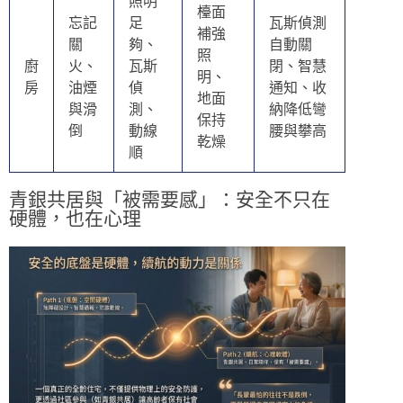
照明
檯面
忘記
足
瓦斯偵測
補強
關
夠、
自動關
照
廚
火、
瓦斯
閉、智慧
明、
房
油煙
偵
通知、收
地面
與滑
測、
納降低彎
保持
倒
動線
腰與攀高
乾燥
順
青銀共居與「被需要感」：安全不只在
硬體，也在心理