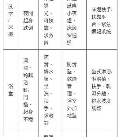
導
感應
臥
床邊扶手/
夜間
光、
小夜
室
扶靠平
/
起身
可扶
燈、
台、緊急
床
跌倒
靠、
床邊
通報系統
邊
求救
留通
鈴
道
防
濕
滑、
防滑
滑、
排水
墊、
坐式淋浴/
跨越
順、
乾燥
淋浴椅、
浴
浴
坐
管
扶手、乾
缸/
室
洗、
理、
濕分離、
門
扶
浴室
排水坡度
檻、
手、
外加
調整
起身
求救
地墊
不穩
鈴