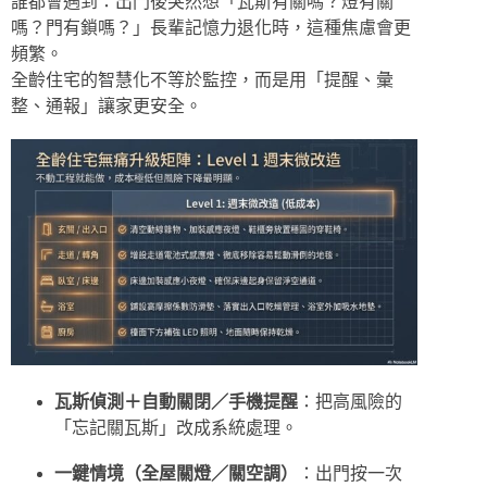
誰都會遇到：出門後突然想「瓦斯有關嗎？燈有關
嗎？門有鎖嗎？」長輩記憶力退化時，這種焦慮會更
頻繁。
全齡住宅的智慧化不等於監控，而是用「提醒、彙
整、通報」讓家更安全。
瓦斯偵測＋自動關閉／手機提醒
：把高風險的
「忘記關瓦斯」改成系統處理。
一鍵情境（全屋關燈／關空調）
：出門按一次