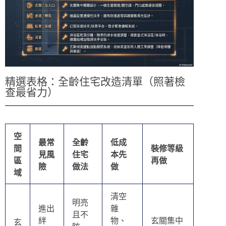
精選表格：全齡住宅改造清單（照著檢
查最省力）
空
最常
全齡
低成
間
裝修等級
見風
住宅
本先
區
再做
險
做法
做
域
清空
明亮
進出
雜
且不
絆
物、
玄關集中
玄