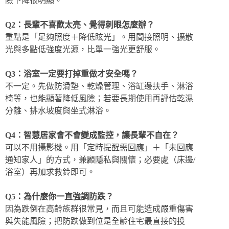
險下降很明顯。
Q2：長輩不喜歡太亮、覺得刺眼怎麼辦？
重點是「足夠照度＋降低眩光」。用間接照明、擴散
光與多點低強度光源，比單一強光更舒服。
Q3：浴室一定要打掉重做才安全嗎？
不一定。先做防滑墊、乾燥管理、浴缸邊扶手、淋浴
椅等，也能顯著降低風險；若要長期使用再評估乾濕
分離、排水坡度與坐式淋浴。
Q4：智慧居家會不會變成監控，讓長輩不自在？
可以不用攝影機。用「定時提醒需回應」＋「未回應
通知家人」的方式，兼顧隱私與關懷；必要處（床邊/
浴室）再加求救鈴即可。
Q5：為什麼你一直強調防跌？
因為跌倒在高齡族群很常見，而且可能造成嚴重傷害
與失能風險；把防跌做到位是全齡住宅最直接的投