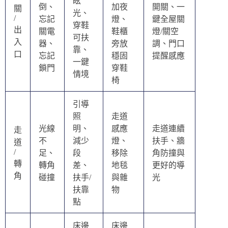
眩
倒、
加夜
開關、一
關
光、
/
忘記
燈、
鍵全屋關
穿鞋
出
關電
鞋櫃
燈/關空
可扶
入
器、
旁放
調、門口
靠、
口
忘記
穩固
提醒感應
一鍵
鎖門
穿鞋
情境
椅
引導
照
走道
光線
明、
感應
走道連續
走
不
減少
燈、
扶手、牆
道
/
足、
段
移除
角防撞與
轉
轉角
差、
地毯
更好的導
角
碰撞
扶手/
與雜
光
扶靠
物
點
床邊
床邊