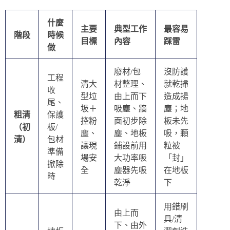
什麼
主要
典型工作
最容易
階段
時候
目標
內容
踩雷
做
廢材/包
沒防護
工程
清大
材整理、
就乾掃
收
型垃
由上而下
造成揚
尾、
圾＋
吸塵、牆
塵；地
粗清
保護
控粉
面初步除
板未先
（初
板/
塵、
塵、地板
吸，顆
清）
包材
讓現
鋪設前用
粒被
準備
場安
大功率吸
「封」
掀除
全
塵器先吸
在地板
時
乾淨
下
用錯刷
由上而
具/清
下、由外