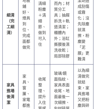
地板
潔劑造
清細
而內；材
鋪
成刮傷
粉塵
質分工
好、
或霧
細清
＋清
具；抽屜
燈具
化；沒
（完
細
拆洗＋軌
到
先除塵
工細
節、
道清潔；
位、
就濕
清）
做到
櫃體內
完成
擦，粉
可入
外；浴缸
面都
塵變
住
撕膜後濕
做完
「泥
洗收乾；
膜」更
局部除膠
難清
以為細
玻璃/鏡
家
清做完
收尾
面指紋、
具、
就結
家具
整
家具表面
窗
束，家
進場
理、
收尾、地
簾、
具進場
後清
提升
面最後一
家電
又把粉
潔
入住
次細擦、
都進
塵與碎
質感
包材碎屑