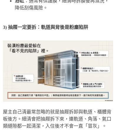
浴缸
：通常有保護膜，細清時拆膜後再濕洗，
降低刮傷風險。
3) 抽屜一定要拆：軌道與背後是粉塵陷阱
屋主自己清最常忽略的就是抽屜拆卸與軌道、櫃體背
板後方。細清會把抽屜拆下來，連軌道、角落、氣口
類縫隙都一起清潔，入住後才不會一直「冒灰」。