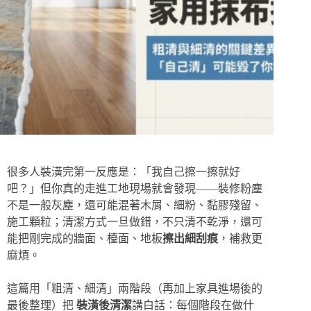
很多人裝潢完第一反應是：「我自己擦一擦就好
吧？」但你真的走進工地現場就會發現——裝修粉塵
不是一般灰塵，還可能混著木屑、細粉、黏膠殘留、
施工顆粒；清潔方式一旦做錯，不只清不乾淨，還可
能把剛完成的牆面、檯面、地板
擦出細刮痕
，補救更
麻煩。
這篇用「粗清、細清」兩階段（再加上家具進場後的
最後整理）把
裝潢後清潔
講白話：每個階段在做什