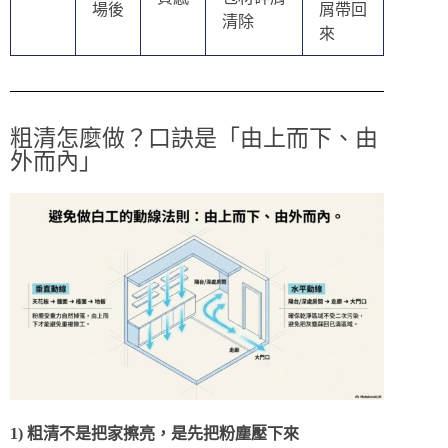
場後
屑帶回
清除
來
粗清怎麼做？口訣是「由上而下、由
外而內」
1) 粗清不是把家擦亮，是先把粉塵壓下來