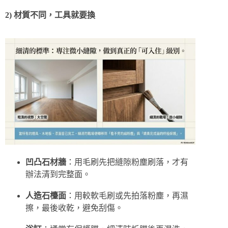
2) 材質不同，工具就要換
凹凸石材牆
：用毛刷先把縫隙粉塵刷落，才有
辦法清到完整面。
人造石檯面
：用較軟毛刷或先拍落粉塵，再濕
擦，最後收乾，避免刮傷。