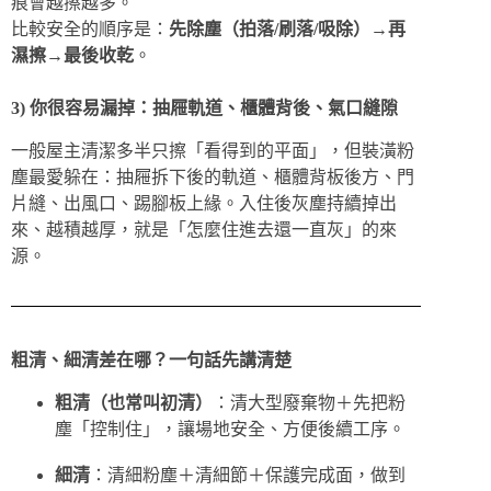
痕會越擦越多。
比較安全的順序是：
先除塵（拍落/刷落/吸除）→再
濕擦→最後收乾
。
3) 你很容易漏掉：抽屜軌道、櫃體背後、氣口縫隙
一般屋主清潔多半只擦「看得到的平面」，但裝潢粉
塵最愛躲在：抽屜拆下後的軌道、櫃體背板後方、門
片縫、出風口、踢腳板上緣。入住後灰塵持續掉出
來、越積越厚，就是「怎麼住進去還一直灰」的來
源。
粗清、細清差在哪？一句話先講清楚
粗清（也常叫初清）
：清大型廢棄物＋先把粉
塵「控制住」，讓場地安全、方便後續工序。
細清
：清細粉塵＋清細節＋保護完成面，做到