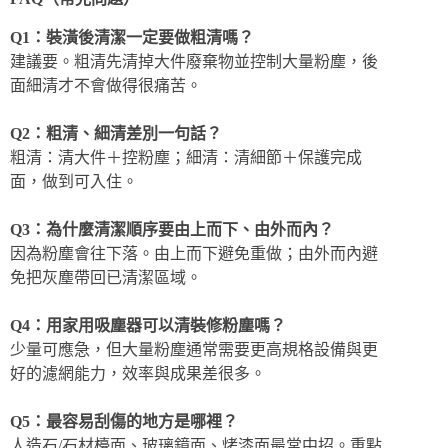
Q1：裝潢後清潔一定要做粗清嗎？
建議要。粗清先清掉大件廢棄物並控制大量粉塵，後
面細清才不會做得很痛苦。
Q2：粗清、細清差別一句話？
粗清：清大件＋控粉塵；細清：清細節＋保護完成
面，做到可入住。
Q3：為什麼清潔順序要由上而下、由外而內？
因為粉塵會往下落。由上而下避免重做；由外而內避
免把灰塵帶回已清潔區域。
Q4：用家用吸塵器可以清裝修粉塵嗎？
少量可應急，但大量粉塵通常需要更高規格設備與更
好的濾網能力，效率與成果差很多。
Q5：最容易刮傷的地方是哪裡？
人造石/石材檯面、玻璃鏡面、烤漆面最常中招。重點