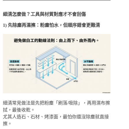
細清怎麼做？工具與材質對應才不會刮傷
1) 先除塵再濕擦：粉塵怕水，但順序錯會更難清
細清常見做法是先把粉塵「刷落/吸除」，再用濕布擦
拭，最後收乾。
尤其人造石、石材、烤漆面，最怕你還沒除塵就直接
擦。