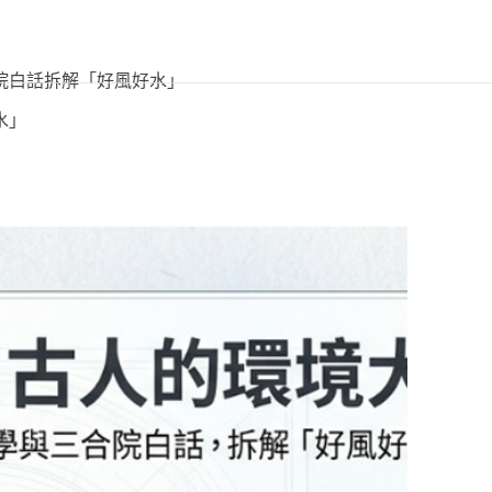
居家住宅
商辦店面
醫療空間
媒體文章
聯
院白話拆解「好風好水」
水」