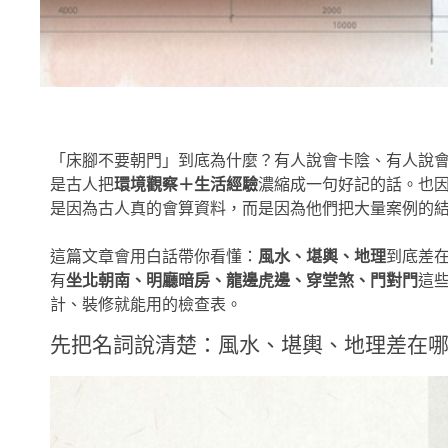
「床腳不要朝門」到底為什麼？有人說會卡陰、有人說
是古人把
環境觀察＋生活經驗
濃縮成一句好記的話。也
是因為古人真的會算資料，而是因為他們把大量案例的
這篇文章會用白話帶你看懂：
風水、堪輿、地理
到底差
有
坐北朝南、明廳暗房、龍邊虎邊、穿堂煞、門對門
這
計、裝修就能用的檢查表。
先把名詞說清楚：風水、堪輿、地理差在