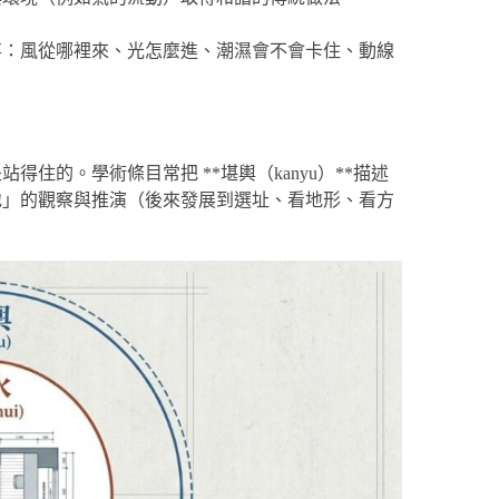
事：風從哪裡來、光怎麼進、潮濕會不會卡住、動線
住的。學術條目常把 **堪輿（kanyu）**描述
地」的觀察與推演（後來發展到選址、看地形、看方